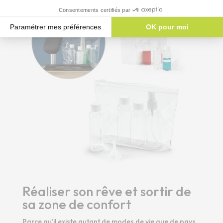
Consentements certifiés par
Paramétrer mes préférences
OK pour moi
Plateforme de Gestion du Consentement : Personnalisez vos Options
Axeptio consent
Notre plateforme vous permet d'adapter et de gérer vos paramètres de 
Réaliser son rêve et sortir de
sa zone de confort
Parce qu’il existe autant de modes de vie que de pays