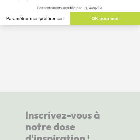
Consentements certifiés par
Paramétrer mes préférences
OK pour moi
Plateforme de Gestion du Consentement : Personnalisez vos Options
Axeptio consent
Notre plateforme vous permet d'adapter et de gérer vos paramètres de 
Inscrivez-vous à
notre dose
d'inspiration !