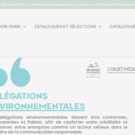
 à toutes et tous ! ☀️ Avenir Communication reste à vos côtés tout l’été pour 
OIR-FAIRE
CATALOGUES ET SÉLECTIONS
CATALOGUE 