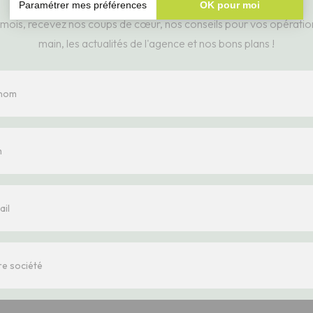
Paramétrer mes préférences
OK pour moi
mois, recevez nos coups de cœur, nos conseils pour vos opération
Plateforme de Gestion du Consentement : Personnalisez vos Option
Axeptio consent
main, les actualités de l'agence et nos bons plans !
Notre plateforme vous permet d'adapter et de gérer vos paramètres d